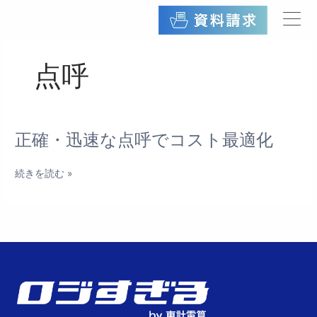
内
容
を
ス
点呼
キ
ッ
プ
正確・迅速な点呼でコスト最適化
正
確・
迅
続きを読む »
速
な
点
呼
で
コ
ス
ト
最