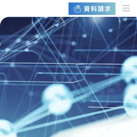
内
容
を
ス
キ
ッ
プ