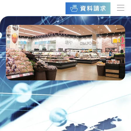
内
容
を
ス
キ
ッ
プ