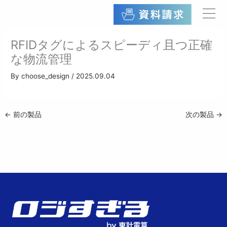
内
容
を
ス
RFIDタグによるスピーディ且つ正確
キ
な物流管理
ッ
プ
By
choose_design
/
2025.09.04
←
前の製品
次の製品
→